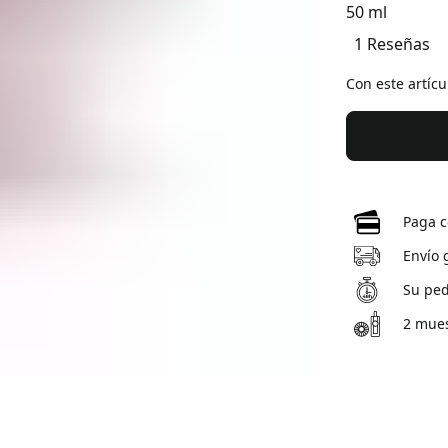
50 ml
1 Reseñas
Con este artíc
Paga c
Envío 
Su ped
2 mues