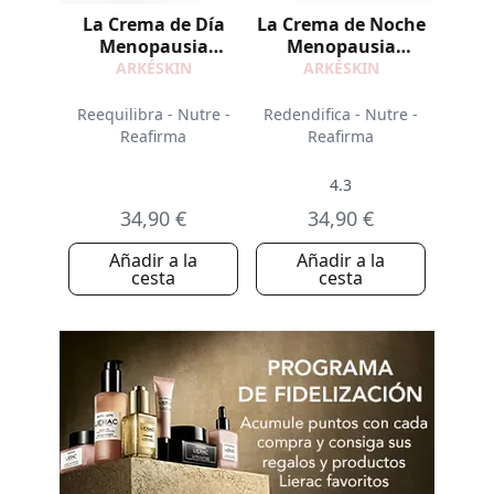
La Crema de Día
La Crema de Noche
Menopausia
Menopausia
Recarga
Recarga
ARKÉSKIN
ARKÉSKIN
Reequilibra - Nutre -
Redendifica - Nutre -
Reafirma
Reafirma
4.3
34,90 €
34,90 €
Añadir a la
Añadir a la
cesta
cesta