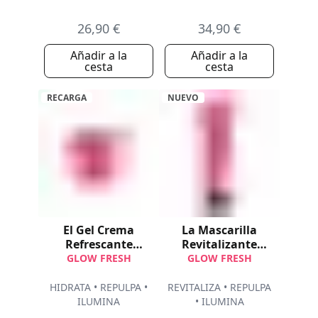
26,90 €
34,90 €
Añadir a la
Añadir a la
cesta
cesta
RECARGA
NUEVO
El Gel Crema
La Mascarilla
Refrescante
Revitalizante
Luminosidad
Express
GLOW FRESH
GLOW FRESH
Recarga
HIDRATA • REPULPA •
REVITALIZA • REPULPA
ILUMINA
• ILUMINA