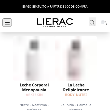
ENVÍO GRATUITO A PARTIR DE 60€ DE COMPRA
Leche Corporal
La Leche
Menopausia
Relipidizante
ARKÉSKIN
BODY-NUTRI
Nutre - Reafirma -
Relipida - Calma la
Refresca
tirantez