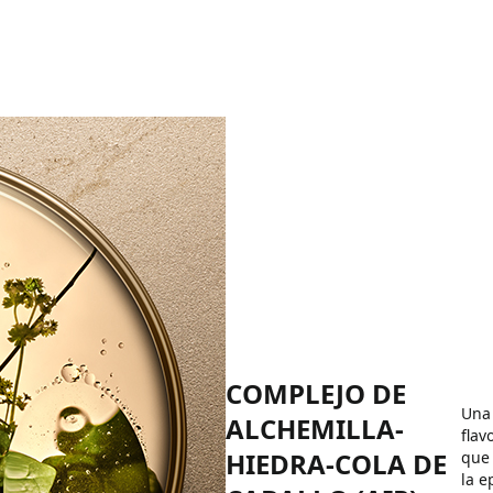
COMPLEJO DE
Una 
ALCHEMILLA-
flav
HIEDRA-COLA DE
que 
la e