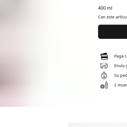
400 ml
Con este artíc
Paga c
Envío 
Su ped
2 mues