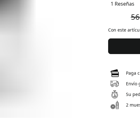
1 Reseñas
56
Con este artíc
Paga c
Envío 
Su ped
2 mues