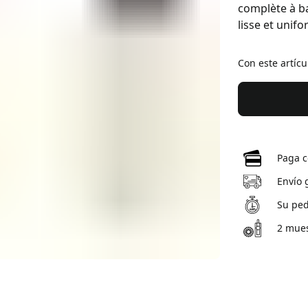
complète à ba
lisse et unifo
Con este artíc
Paga c
Envío 
Su ped
2 mues